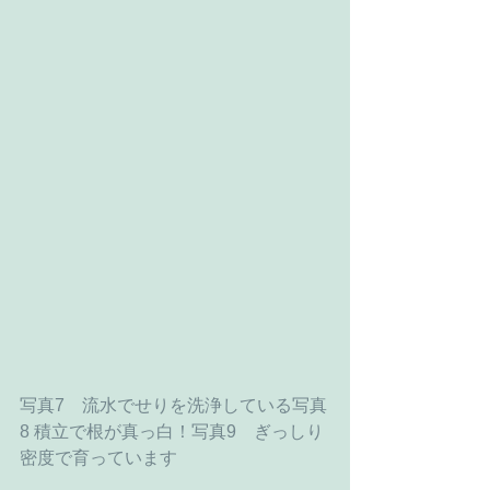
写真7　流水でせりを洗浄している写真
8 積立で根が真っ白！写真9　ぎっしり
密度で育っています