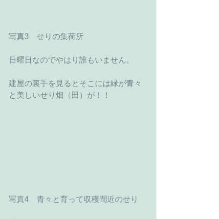
写真3　せりの集荷所
日曜日なのでやはり誰もいません。
建屋の裏手を見るとそこには緑が青々
と美しいせり畑（田）が！！
写真4　青々と育って収穫間近のせり