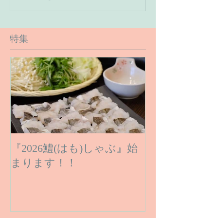
況です】
特集
『2026鱧(はも)しゃぶ』始
まります！！