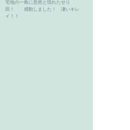
宅地の一角に忽然と現れたせり
田！　　感動しました！　凄いキレ
イ！！