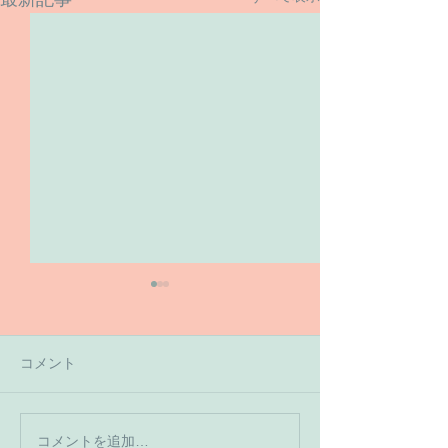
コメント
【7月の営業予
コメントを追加…
【６月１６日のご予約状