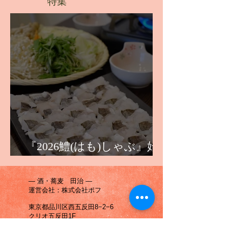
特集
『2026鱧(はも)しゃぶ』始
まります！！
― 酒・蕎麦 田治 ―
運営会社：株式会社ポフ
東京都品川区西五反田8−2−6
クリオ五反田1F