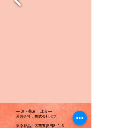
― 酒・蕎麦 田治 ―
運営会社：株式会社ポフ
東京都品川区西五反田8−2−6