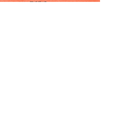
クリオ五反田1F
― 営業案内 ー
月〜金 18:00〜22:00
土日祝日定休、他不定休あり​。
営業日案内をご覧下さい。
​※原則、予約制です。ご予約の上
ご来店ください。
​※早仕舞いする場合ございます。
​※当店は居酒屋、酒場です。蕎麦
店ではございませんので
​お蕎麦等だけのお食事目的のお店
ではございません。
※当店は、お料理と日本酒を一緒
に楽しんでいただくコンセプトの
ため、日本酒を召し上がらないお
客様のご来店は承っておりませ
ん。店舗コンセプト維持のためご
理解賜れますと幸いです。
​終日全席禁煙です。店外に喫煙スペース有