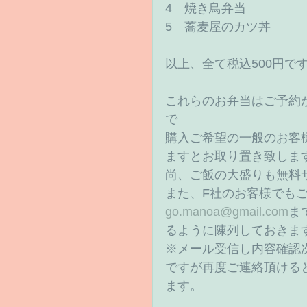
4　焼き鳥弁当 
5　蕎麦屋のカツ丼 
以上、全て税込500円です
これらのお弁当はご予約
で 
購入ご希望の一般のお客様
ますとお取り置き致しま
尚、ご飯の大盛りも無料
また、F社のお客様でも
go.manoa@gmail.com
ま
るように陳列しておきます
※メール受信し内容確認
ですが再度ご連絡頂ける
ます。 