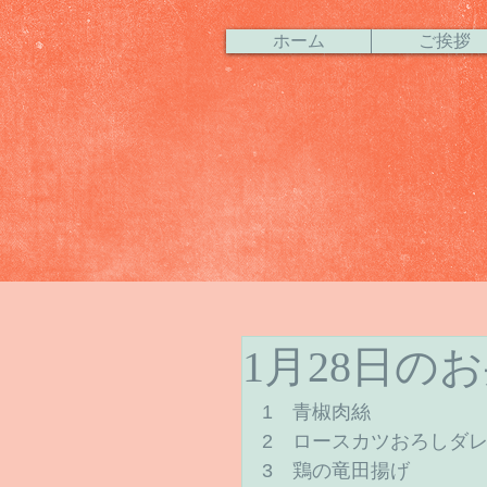
ホーム
ご挨拶
1月28日の
1　青椒肉絲 
2　ロースカツおろしダレ
3　鶏の竜田揚げ 