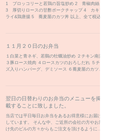
1 ブロッコリーと若鶏の旨塩炒め 2 青椒肉絲
3 厚切りロースの甘酢ポークチャップ 4 カキフ
ライ&鶏唐揚 5 蕎麦屋のカツ丼 以上、全て税込
500円です。 これらのお弁当はご予約が無ければ
全てお得意様にお届けしてしまいますので...
１１月２０日のお弁当
１白菜と青ネギ、若鷄の牡蠣油炒め ２チキン南蛮
３豚ロース焼肉 ４ロースカツのおろしだれ ５チー
ズ入りハンバーグ、デミソース ６蕎麦屋のカツ丼
全品税込５００円です。
翌日の日替わりのお弁当のメニューを掲
載することに致しました。
当店では平日毎日お弁当をあるお得意様にお届け
しています。 そんな中、ご近所の会社の方やお届
け先のビルの方々からもご注文を頂けるようにな
って参りました。 しかしながら何分メニューが日