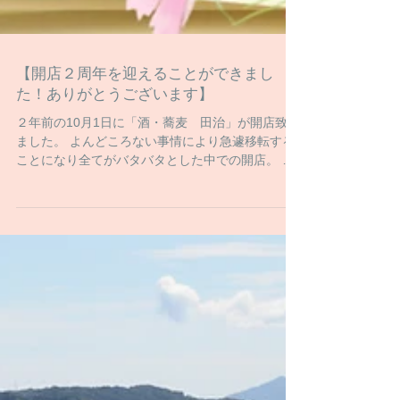
【開店２周年を迎えることができまし
た！ありがとうございます】
２年前の10月1日に「酒・蕎麦 田治」が開店致し
ました。 よんどころない事情により急遽移転する
ことになり全てがバタバタとした中での開店。 同
じ事をするだけだからと高を括っていたわけです
がまさかのフライヤーの初期トラブルで使えない
アクシデント。...