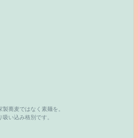
家製蕎麦ではなく素麺を。
り吸い込み格別です。