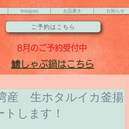
Instagram
お品書き
お知らせ
ご予約はこちら
8月
のご予約受付中
​鱧
しゃぶ鍋はこちら
富山湾産 生ホタルイカ釜揚
ートします！