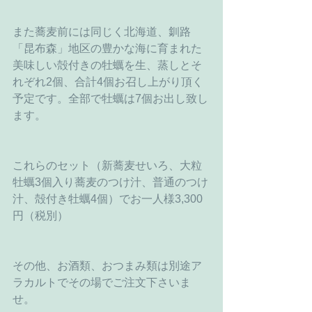
また蕎麦前には同じく北海道、釧路
「昆布森」地区の豊かな海に育まれた
美味しい殻付きの牡蠣を生、蒸しとそ
れぞれ2個、合計4個お召し上がり頂く
予定です。全部で牡蠣は7個お出し致し
ます。
これらのセット（新蕎麦せいろ、大粒
牡蠣3個入り蕎麦のつけ汁、普通のつけ
汁、殻付き牡蠣4個）でお一人様3,300
円（税別）
その他、お酒類、おつまみ類は別途ア
ラカルトでその場でご注文下さいま
せ。