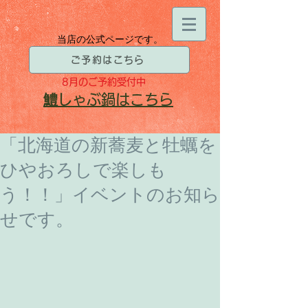
当店の公式ページです。
ご予約はこちら
8月
のご予約受付中
​鱧
しゃぶ鍋はこちら
「北海道の新蕎麦と牡蠣を
ひやおろしで楽しも
う！！」イベントのお知ら
せです。