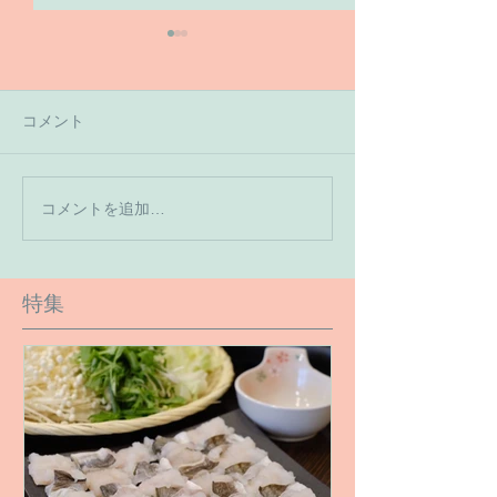
コメント
【7月の営業予
コメントを追加…
【６月１６日のご予約状
況です】
特集