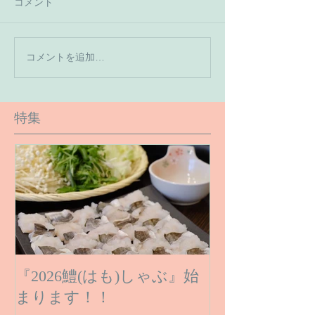
コメント
【7月の営業予
コメントを追加…
【６月１６日のご予約状
況です】
特集
『2026鱧(はも)しゃぶ』始
まります！！