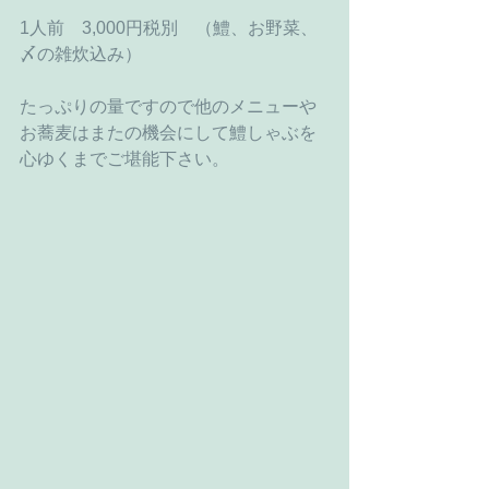
1人前　3,000円税別　（鱧、お野菜、
〆の雑炊込み）
たっぷりの量ですので他のメニューや
お蕎麦はまたの機会にして鱧しゃぶを
心ゆくまでご堪能下さい。