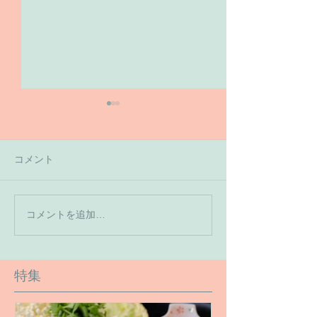
コメント
【7月の営業予
コメントを追加…
【６月１６日のご予約状
況です】
特集