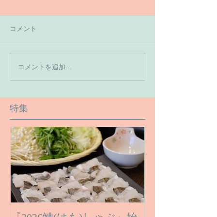
コメント
【7月の営業予
コメントを追加…
【６月１６日のご予約状
況です】
特集