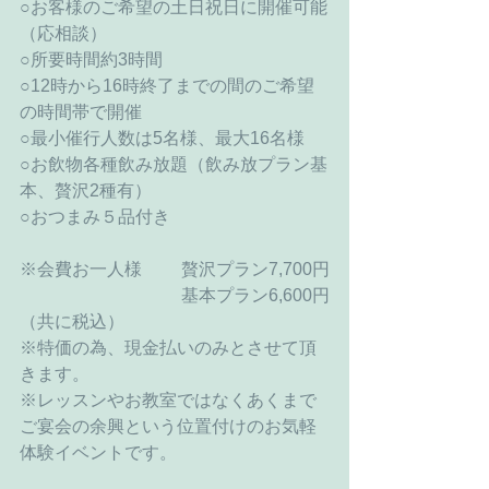
○お客様のご希望の土日祝日に開催可能
（応相談）
○所要時間約3時間
○12時から16時終了までの間のご希望
の時間帯で開催
○最小催行人数は5名様、最大16名様
○お飲物各種飲み放題（飲み放プラン基
本、贅沢2種有）
○おつまみ５品付き
※会費お一人様　 　贅沢プラン7,700円
　　　　　　　　　 基本プラン6,600円
（共に税込）
※特価の為、現金払いのみとさせて頂
きます。
※レッスンやお教室ではなくあくまで
ご宴会の余興という位置付けのお気軽
体験イベントです。