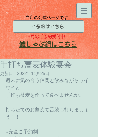
当店の公式ページです。
ご予約はこちら
8月
のご予約受付中
​鱧
しゃぶ鍋はこちら
手打ち蕎麦体験宴会
更新日：
2022年11月25日
週末に気の合う仲間と飲みながらワイ
ワイと
手打ち蕎麦を作って食べませんか。
打ちたてのお蕎麦で舌鼓も打ちましょ
う！！
○完全ご予約制