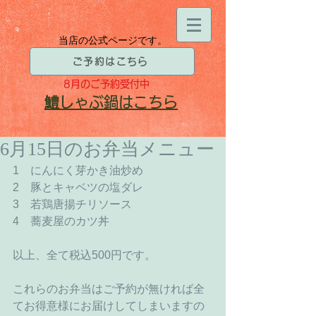
当店の公式ページです。
ご予約はこちら
8月
のご予約受付中
​鱧
しゃぶ鍋はこちら
6月15日のお弁当メニュー
1　にんにく芽かき油炒め
2　豚とキャベツの塩ダレ
3　若鶏唐揚チリソース
4　蕎麦屋のカツ丼
以上、全て税込500円です。
これらのお弁当はご予約が無ければ全
てお得意様にお届けしてしまいますの