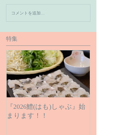
【7月の営業予
コメントを追加…
【６月１６日のご予約状
況です】
特集
『2026鱧(はも)しゃぶ』始
まります！！