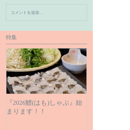
【7月の営業予
コメントを追加…
【６月１６日のご予約状
況です】
特集
『2026鱧(はも)しゃぶ』始
まります！！