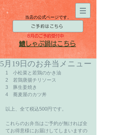
当店の公式ページです。
ご予約はこちら
8月
のご予約受付中
​鱧
しゃぶ鍋はこちら
5月19日のお弁当メニュー
1　小松菜と若鶏のかき油
2　若鶏唐揚チリソース
3　豚生姜焼き
4　蕎麦屋のカツ丼
以上、全て税込500円です。
これらのお弁当はご予約が無ければ全
てお得意様にお届けしてしまいますの