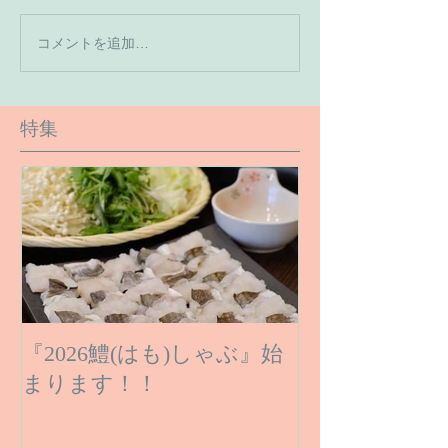
【7月の営業予
コメントを追加…
【６月１６日のご予約状
況です】
特集
『2026鱧(はも)しゃぶ』始
まります！！