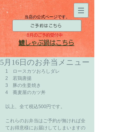
当店の公式ページです。
ご予約はこちら
8月
のご予約受付中
​鱧
しゃぶ鍋はこちら
5月16日のお弁当メニュー
1　ロースカツおろしダレ
2　若鶏唐揚
3　豚の生姜焼き
4　蕎麦屋のカツ丼
以上、全て税込500円です。
これらのお弁当はご予約が無ければ全
てお得意様にお届けしてしまいますの