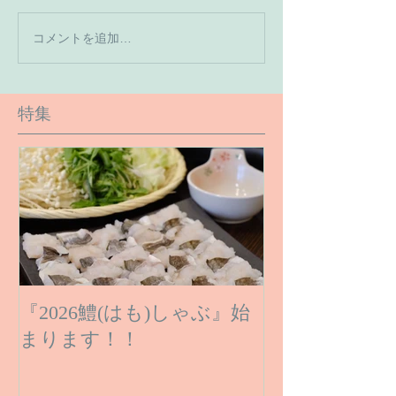
【7月の営業予
コメントを追加…
【６月１６日のご予約状
況です】
特集
『2026鱧(はも)しゃぶ』始
まります！！