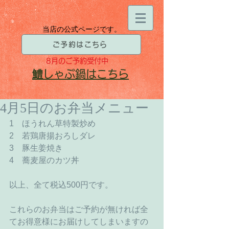
当店の公式ページです。
ご予約はこちら
8月
のご予約受付中
​鱧
しゃぶ鍋はこちら
4月5日のお弁当メニュー
1　ほうれん草特製炒め
2　若鶏唐揚おろしダレ
3　豚生姜焼き
4　蕎麦屋のカツ丼
以上、全て税込500円です。
これらのお弁当はご予約が無ければ全
てお得意様にお届けしてしまいますの