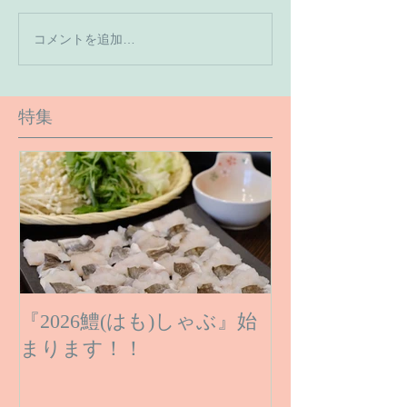
【7月の営業予
コメントを追加…
【６月１６日のご予約状
況です】
特集
『2026鱧(はも)しゃぶ』始
まります！！