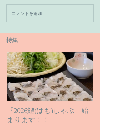
【7月の営業予
コメントを追加…
【６月１６日のご予約状
況です】
特集
『2026鱧(はも)しゃぶ』始
まります！！