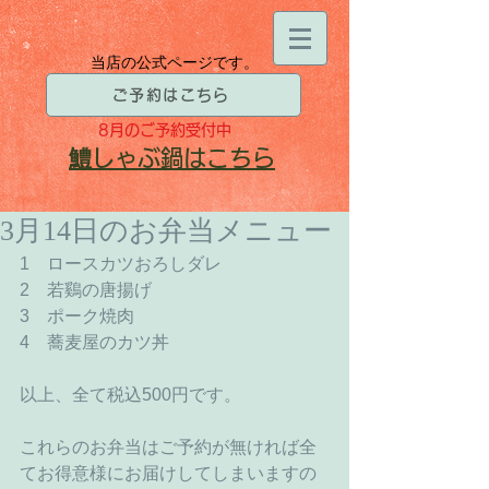
当店の公式ページです。
ご予約はこちら
8月
のご予約受付中
​鱧
しゃぶ鍋はこちら
3月14日のお弁当メニュー
1　ロースカツおろしダレ
2　若鷄の唐揚げ
3　ポーク焼肉
4　蕎麦屋のカツ丼
以上、全て税込500円です。
これらのお弁当はご予約が無ければ全
てお得意様にお届けしてしまいますの