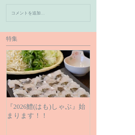
【7月の営業予
コメントを追加…
【６月１６日のご予約状
況です】
特集
『2026鱧(はも)しゃぶ』始
まります！！