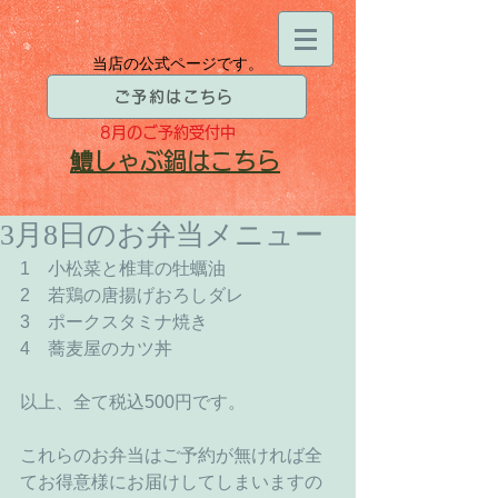
当店の公式ページです。
ご予約はこちら
8月
のご予約受付中
​鱧
しゃぶ鍋はこちら
3月8日のお弁当メニュー
1　小松菜と椎茸の牡蠣油
2　若鶏の唐揚げおろしダレ
3　ポークスタミナ焼き
4　蕎麦屋のカツ丼
以上、全て税込500円です。
これらのお弁当はご予約が無ければ全
てお得意様にお届けしてしまいますの