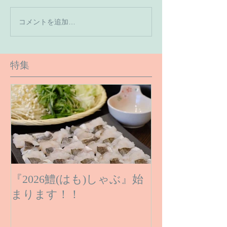
【7月の営業予
コメントを追加…
【６月１６日のご予約状
況です】
特集
『2026鱧(はも)しゃぶ』始
まります！！