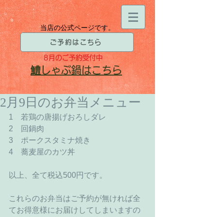
当店の公式ページです。
ご予約はこちら
8月
のご予約受付中
​鱧
しゃぶ鍋はこちら
2月9日のお弁当メニュー
1　若鶏の唐揚げおろしダレ 
2　回鍋肉 
3　ポークスタミナ焼き 
4　蕎麦屋のカツ丼 
以上、全て税込500円です。 
これらのお弁当はご予約が無ければ全
てお得意様にお届けしてしまいますの