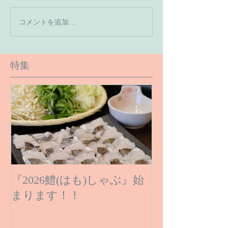
【7月の営業予
コメントを追加…
【６月１６日のご予約状
況です】
特集
『2026鱧(はも)しゃぶ』始
まります！！