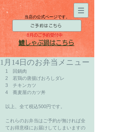
当店の公式ページです。
ご予約はこちら
8月
のご予約受付中
​鱧
しゃぶ鍋はこちら
1月14日のお弁当メニュー
1　回鍋肉 
2　若鶏の唐揚げおろしダレ 
3　チキンカツ 
4　蕎麦屋のカツ丼 
以上、全て税込500円です。 
これらのお弁当はご予約が無ければ全
てお得意様にお届けしてしまいますの