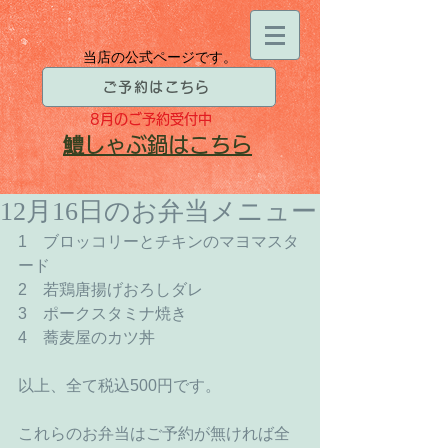
当店の公式ページです。
ご予約はこちら
8月
のご予約受付中
​鱧
しゃぶ鍋はこちら
12月16日のお弁当メニュー
1　ブロッコリーとチキンのマヨマスタ
ード 
2　若鶏唐揚げおろしダレ 
3　ポークスタミナ焼き 
4　蕎麦屋のカツ丼 
以上、全て税込500円です。 
これらのお弁当はご予約が無ければ全