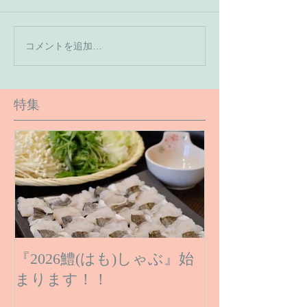
【7月の営業予
コメントを追加…
【６月１６日のご予約状
況です】
特集
『2026鱧(はも)しゃぶ』始
まります！！