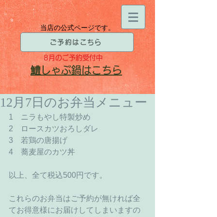
当店の公式ページです。
ご予約はこちら
8月
のご予約受付中
​鱧
しゃぶ鍋はこちら
12月7日のお弁当メニュー
1　ニラもやし特製炒め 
2　ロースカツおろしダレ 
3　若鶏の唐揚げ 
4　蕎麦屋のカツ丼 
以上、全て税込500円です。 
これらのお弁当はご予約が無ければ全
てお得意様にお届けしてしまいますの