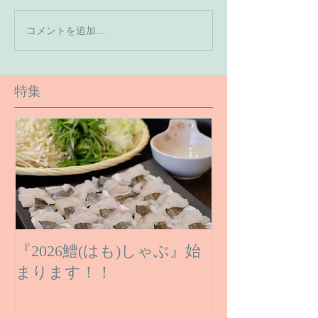
【7月の営業予
コメントを追加…
【６月１６日のご予約状
況です】
特集
『2026鱧(はも)しゃぶ』始
まります！！