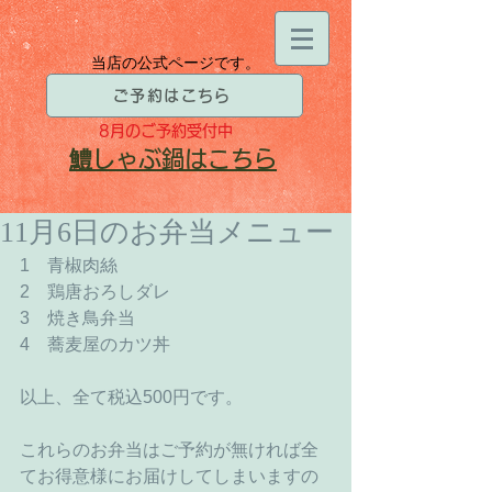
当店の公式ページです。
ご予約はこちら
8月
のご予約受付中
​鱧
しゃぶ鍋はこちら
11月6日のお弁当メニュー
1　青椒肉絲 
2　鶏唐おろしダレ 
3　焼き鳥弁当 
4　蕎麦屋のカツ丼 
以上、全て税込500円です。 
これらのお弁当はご予約が無ければ全
てお得意様にお届けしてしまいますの