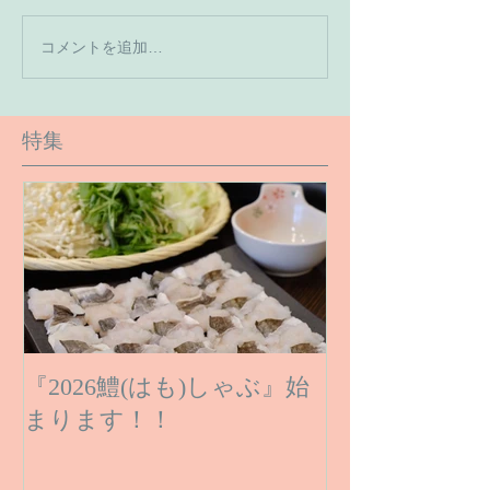
【7月の営業予
コメントを追加…
【６月１６日のご予約状
況です】
特集
『2026鱧(はも)しゃぶ』始
まります！！