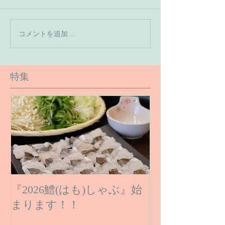
【7月の営業予
コメントを追加…
【６月１６日のご予約状
況です】
特集
『2026鱧(はも)しゃぶ』始
まります！！