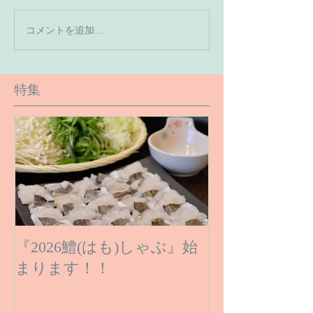
【7月の営業予
コメントを追加…
【６月１６日のご予約状
況です】
特集
『2026鱧(はも)しゃぶ』始
まります！！