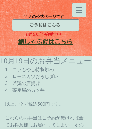
当店の公式ページです。
ご予約はこちら
8月
のご予約受付中
​鱧
しゃぶ鍋はこちら
10月19日のお弁当メニュー
1　ニラもやし特製炒め 
2　ロースカツおろしダレ 
3　若鶏の唐揚げ 
4　蕎麦屋のカツ丼 
以上、全て税込500円です。 
これらのお弁当はご予約が無ければ全
てお得意様にお届けしてしまいますの