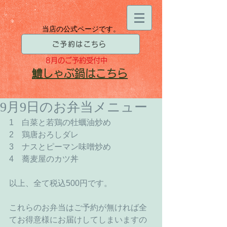
当店の公式ページです。
ご予約はこちら
8月
のご予約受付中
​鱧
しゃぶ鍋はこちら
9月9日のお弁当メニュー
1　白菜と若鶏の牡蠣油炒め 
2　鶏唐おろしダレ 
3　ナスとピーマン味噌炒め 
4　蕎麦屋のカツ丼 
以上、全て税込500円です。 
これらのお弁当はご予約が無ければ全
てお得意様にお届けしてしまいますの