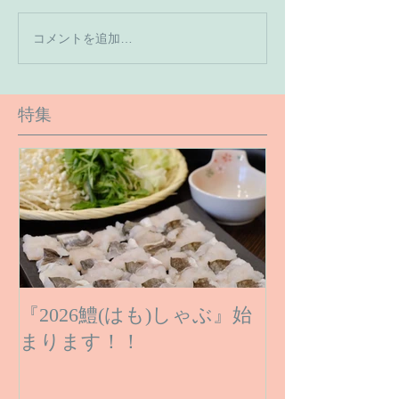
【7月の営業予
コメントを追加…
【６月１６日のご予約状
況です】
特集
『2026鱧(はも)しゃぶ』始
まります！！