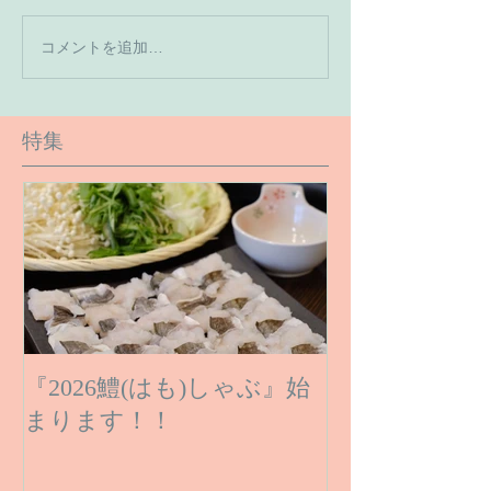
【7月の営業予
コメントを追加…
【６月１６日のご予約状
況です】
特集
『2026鱧(はも)しゃぶ』始
まります！！