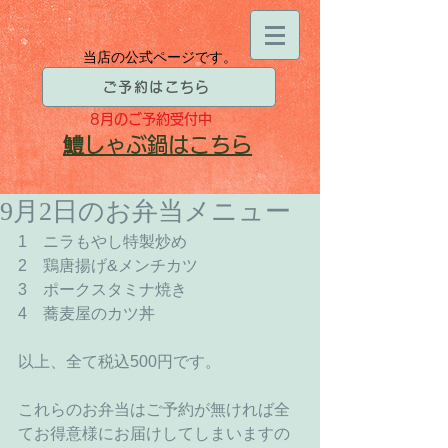
当店の公式ページです。
ご予約はこちら
8月
のご予約受付中
​鱧
しゃぶ鍋はこちら
9月2日のお弁当メニュー
1　ニラもやし特製炒め 
2　鶏唐揚げ&メンチカツ 
3　ポークスタミナ焼き 
4　蕎麦屋のカツ丼 
以上、全て税込500円です。 
これらのお弁当はご予約が無ければ全
てお得意様にお届けしてしまいますの