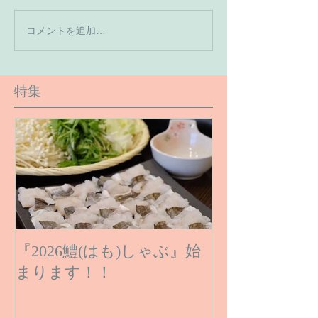
【7月の営業予
コメントを追加…
【６月１６日のご予約状
況です】
特集
『2026鱧(はも)しゃぶ』始
まります！！