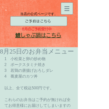
当店の公式ページです。
ご予約はこちら
8月
のご予約受付中
​鱧
しゃぶ鍋はこちら
8月25日のお弁当メニュー
1　小松菜と卵の炒め物 
2　ポークスタミナ焼き 
3　若鶏の唐揚げおろしダレ 
4　蕎麦屋のカツ丼 
以上、全て税込500円です。 
これらのお弁当はご予約が無ければ全
てお得意様にお届けしてしまいますの