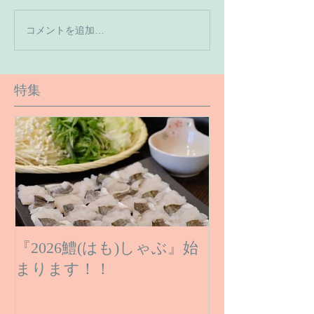
【7月の営業予
コメントを追加…
【６月１６日のご予約状
況です】
特集
『2026鱧(はも)しゃぶ』始
まります！！