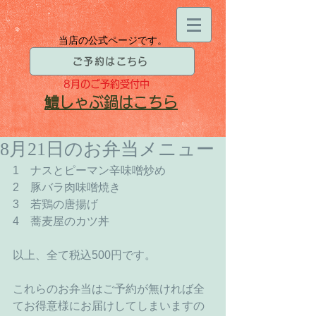
当店の公式ページです。
ご予約はこちら
8月
のご予約受付中
​鱧
しゃぶ鍋はこちら
8月21日のお弁当メニュー
1　ナスとピーマン辛味噌炒め 
2　豚バラ肉味噌焼き 
3　若鶏の唐揚げ 
4　蕎麦屋のカツ丼 
以上、全て税込500円です。 
これらのお弁当はご予約が無ければ全
てお得意様にお届けしてしまいますの