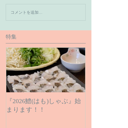
【7月の営業予
コメントを追加…
【６月１６日のご予約状
況です】
特集
『2026鱧(はも)しゃぶ』始
まります！！