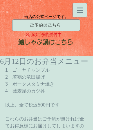
当店の公式ページです。
ご予約はこちら
8月
のご予約受付中
​鱧
しゃぶ鍋はこちら
6月12日のお弁当メニュー
1　ゴーヤチャンプルー 
2　若鶏の竜田揚げ 
3　ポークスタミナ焼き 
4　蕎麦屋のカツ丼 
以上、全て税込500円です。 
これらのお弁当はご予約が無ければ全
てお得意様にお届けしてしまいますの