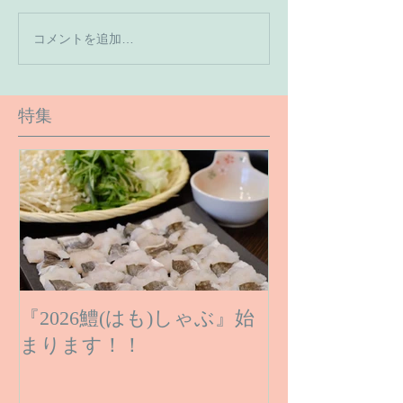
【7月の営業予
コメントを追加…
【６月１６日のご予約状
況です】
特集
『2026鱧(はも)しゃぶ』始
まります！！