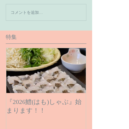
【7月の営業予
コメントを追加…
【６月１６日のご予約状
況です】
特集
『2026鱧(はも)しゃぶ』始
まります！！