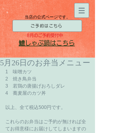
当店の公式ページです。
ご予約はこちら
8月
のご予約受付中
​鱧
しゃぶ鍋はこちら
5月26日のお弁当メニュー
1　味噌カツ 
2　焼き鳥弁当 
3　若鶏の唐揚げおろしダレ 
4　蕎麦屋のカツ丼 
以上、全て税込500円です。 
これらのお弁当はご予約が無ければ全
てお得意様にお届けしてしまいますの