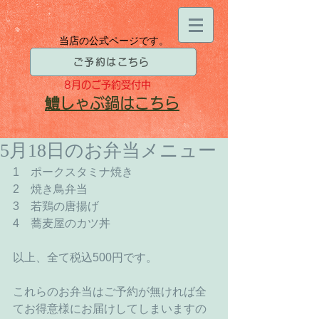
当店の公式ページです。
ご予約はこちら
8月
のご予約受付中
​鱧
しゃぶ鍋はこちら
5月18日のお弁当メニュー
1　ポークスタミナ焼き 
2　焼き鳥弁当 
3　若鶏の唐揚げ 
4　蕎麦屋のカツ丼 
以上、全て税込500円です。 
これらのお弁当はご予約が無ければ全
てお得意様にお届けしてしまいますの