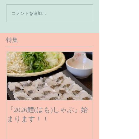
【7月の営業予
コメントを追加…
【６月１６日のご予約状
況です】
特集
『2026鱧(はも)しゃぶ』始
まります！！