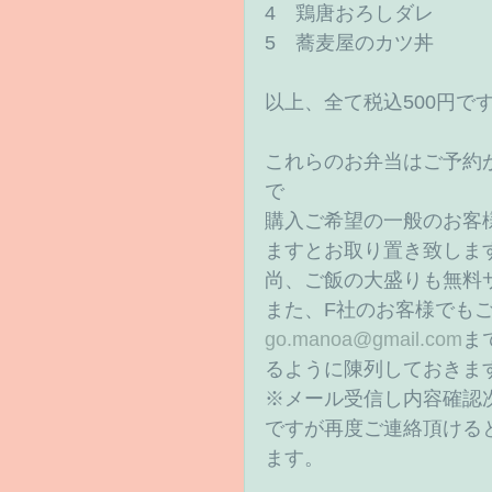
4　鶏唐おろしダレ 
5　蕎麦屋のカツ丼 
以上、全て税込500円です
これらのお弁当はご予約
で 
購入ご希望の一般のお客様
ますとお取り置き致しま
尚、ご飯の大盛りも無料
また、F社のお客様でも
go.manoa@gmail.com
ま
るように陳列しておきます
※メール受信し内容確認
ですが再度ご連絡頂ける
ます。 