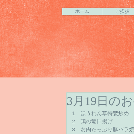
ホーム
ご挨拶
3月19日の
1　ほうれん草特製炒め 
2　鶏の竜田揚げ 
3　お肉たっぷり豚バラ焼