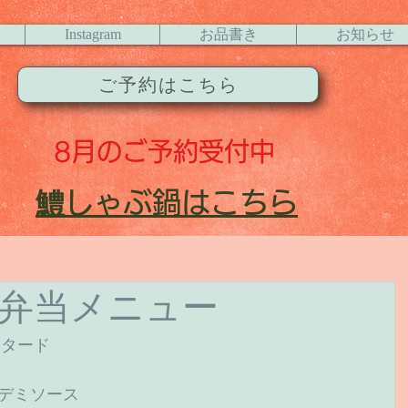
Instagram
お品書き
お知らせ
ご予約はこちら
8月
のご予約受付中
​鱧
しゃぶ鍋はこちら
お弁当メニュー
タード 
デミソース 