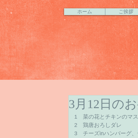
ホーム
ご挨拶
3月12日の
1　菜の花とチキンのマス
2　鶏唐おろしダレ 
3　チーズinハンバーグ、