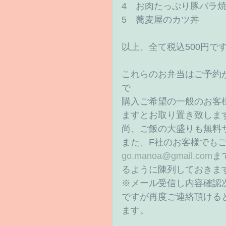
4　お肉たっぷり豚バラ焼
5　蕎麦屋のカツ丼 
以上、全て税込500円です
これらのお弁当はご予約
で 
購入ご希望の一般のお客様
ますとお取り置き致しま
尚、ご飯の大盛りも無料
また、F社のお客様でも
go.manoa@gmail.com
ま
るように陳列しておきます
※メール受信し内容確認
ですが再度ご連絡頂ける
ます。 