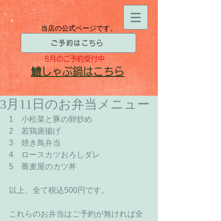
当店の公式ページです。
ご予約はこちら
8月
のご予約受付中
​鱧
しゃぶ鍋はこちら
3月11日のお弁当メニュー
1　小松菜と豚の卵炒め 
2　若鶏唐揚げ 
3　焼き鳥弁当 
4　ロースカツおろしダレ 
5　蕎麦屋のカツ丼 
以上、全て税込500円です。 
これらのお弁当はご予約が無ければ全