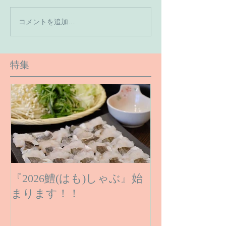
【7月の営業予
コメントを追加…
【６月１６日のご予約状
況です】
特集
『2026鱧(はも)しゃぶ』始
まります！！