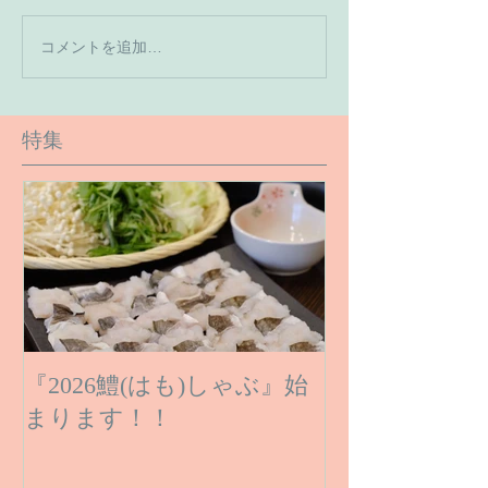
【7月の営業予
コメントを追加…
【６月１６日のご予約状
況です】
特集
『2026鱧(はも)しゃぶ』始
まります！！