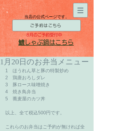
当店の公式ページです。
ご予約はこちら
8月
のご予約受付中
​鱧
しゃぶ鍋はこちら
1月20日のお弁当メニュー
1　ほうれん草と豚の特製炒め 
2　鶏唐おろしダレ 
3　豚ロース味噌焼き 
4　焼き鳥弁当 
5　蕎麦屋のカツ丼 
以上、全て税込500円です。 
これらのお弁当はご予約が無ければ全