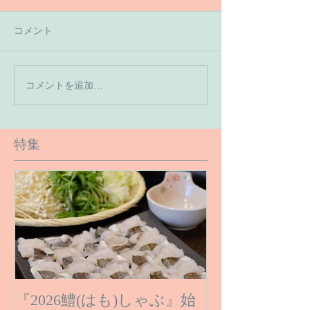
コメント
【7月の営業予
コメントを追加…
【６月１６日のご予約状
況です】
特集
『2026鱧(はも)しゃぶ』始