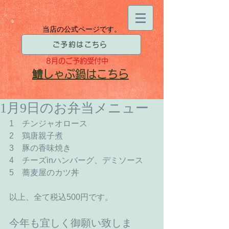
当店の公式ページです。
ご予約はこちら
8月
のご予約受付中
​鱧
しゃぶ鍋はこちら
1月9日のお弁当メニュー
1　チンジャオロース 
2　鶏唐親子煮 
3　豚の香味焼き 
4　チーズinハンバーグ、デミソース 
5　蕎麦屋のカツ丼 
以上、全て税込500円です。 
今年も宜しく御願い致しま