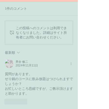
1件のコメント
【7月の営業予
この投稿へのコメントは利用でき
【６月１６日のご予約状
なくなりました。詳細はサイト所
況です】
有者にお問い合わせください。
最新順
男全 修二
2024年11月11日
質問があります。
せり鍋のコースに飲み放題はつけられますで
しょうか？
お忙しいところ恐縮ですが、ご教示頂けます
と助かります。
いいね！