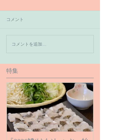
コメント
【7月の営業予
コメントを追加…
【６月１６日のご予約状
況です】
特集